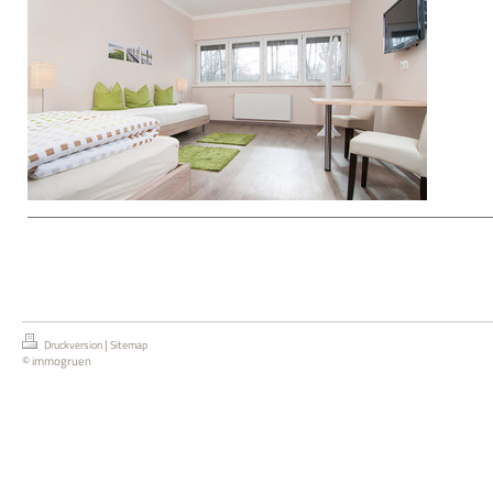
|
Druckversion
Sitemap
© immogruen